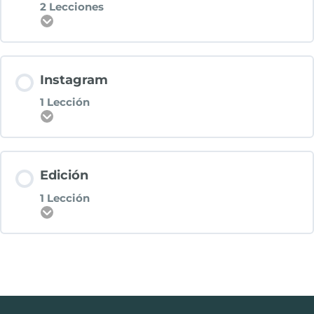
2 Lecciones
Expandir
Contenido del Reino
Instagram
0% COMPLETADO
0/2 pasos
1 Lección
Expandir
Boceto a plano
Contenido del Reino
Edición
0% COMPLETADO
0/1 pasos
Cómo hacer el pliego de las esquinas de un
1 Lección
lienzo
Expandir
¿Cómo poner subtítulos?
Contenido del Reino
0% COMPLETADO
0/1 pasos