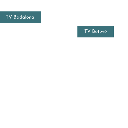
TV Badalona
TV Betevé
.