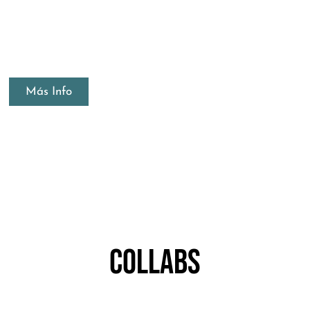
Más Info
COLLABS